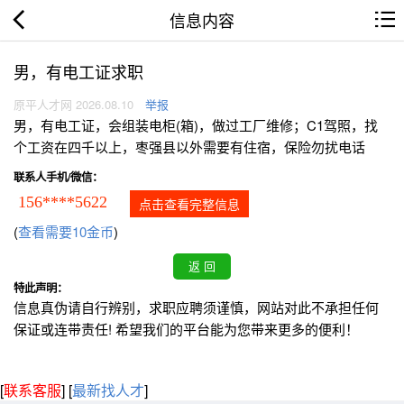
信息内容
男，有电工证求职
原平人才网 2026.08.10
举报
男，有电工证，会组装电柜(箱)，做过工厂维修；C1驾照，找
个工资在四千以上，枣强县以外需要有住宿，保险勿扰电话
联系人手机/微信：
156****5622
点击查看完整信息
(
查看需要10金币
)
特此声明：
信息真伪请自行辨别，求职应聘须谨慎，网站对此不承担任何
保证或连带责任! 希望我们的平台能为您带来更多的便利！
[
联系客服
]
[
最新找人才
]