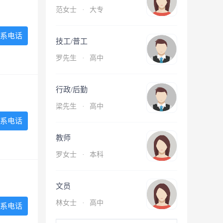
范女士
·
大专
系电话
技工/普工
罗先生
·
高中
行政/后勤
梁先生
·
高中
系电话
教师
罗女士
·
本科
文员
林女士
·
高中
系电话