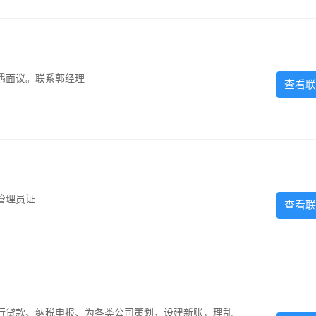
遇面议。联系郭经理
查看联
管理员证
查看联
银行贷款、纳税申报、为各类公司策划，设建新账，理乱