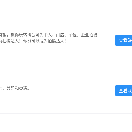
剪辑，教你玩转抖音可为个人、门店、单位、企业拍摄
查看联
为拍摄达人！你也可以成为拍摄达人！
除，兼职和零活。
查看联